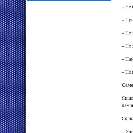
– Не 
– При
– Не 
– Не 
– Нам
– Не 
Само
Якщо 
пам’я
Якщо 
– Уни