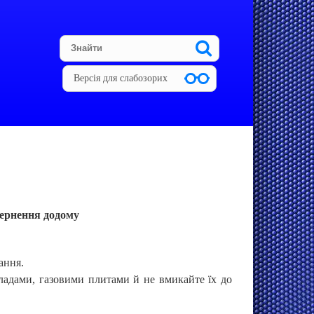
Версія для слабозорих
вернення додому
ання.
ладами, газовими плитами й не вмикайте їх до