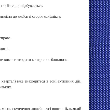
носії те, що відбувається.
ність до якоїсь зі сторін конфлікту.
справа.
одини.
те вимоги тих, хто контролює блокпост.
квартал) вже знаходиться в зоні активних дій,
изьких.
, місць скупчення людей – усі вони в будь-який