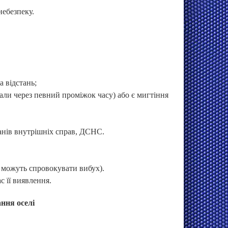
небезпеку.
а відстань;
али через певний проміжок часу) або є мигтіння
нів внутрішніх справ, ДСНС.
 можуть спровокувати вибух).
с її виявлення.
ання оселі