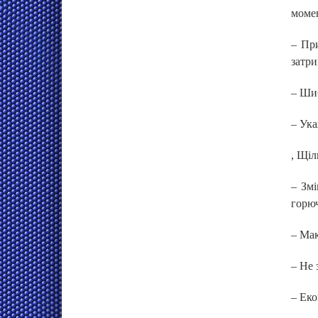
момен
– Пр
затри
– Шиб
– Ука
, Щіл
– Змі
горюч
– Мак
– Не 
– Еко