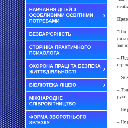
необх
НАВЧАННЯ ДІТЕЙ З
ОСОБЛИВИМИ ОСВІТНІМИ
Прав
ПОТРЕБАМИ
“Під 
БЕЗБАР’ЄРНІСТЬ
питат
запис
СТОРІНКА ПРАКТИЧНОГО
ПСИХОЛОГА
– Під
стріл
ОХОРОНА ПРАЦІ ТА БЕЗПЕКА
ЖИТТЄДІЯЛЬНОСТІ
– Уві
БІБЛІОТЕКА ЛІЦЕЮ
– Три
руки.
МІЖНАРОДНЕ
СПІВРОБІТНИЦТВО
– Не 
ФОРМА ЗВОРОТНЬОГО
– Не 
ЗВ’ЯЗКУ