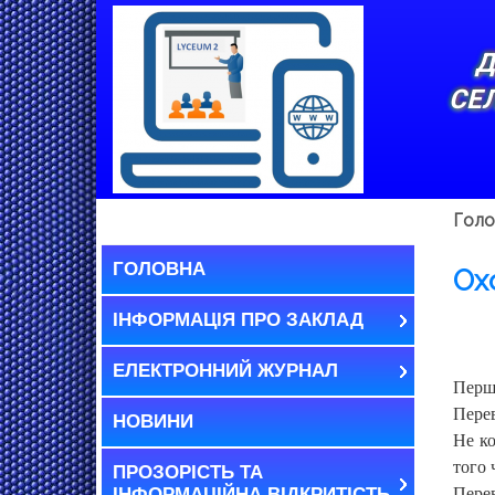
Д
СЕ
Голо
ГОЛОВНА
Ох
ІНФОРМАЦІЯ ПРО ЗАКЛАД
ЕЛЕКТРОННИЙ ЖУРНАЛ
Перш 
Перев
НОВИНИ
Не ко
того 
ПРОЗОРІСТЬ ТА
ІНФОРМАЦІЙНА ВІДКРИТІСТЬ
Перев