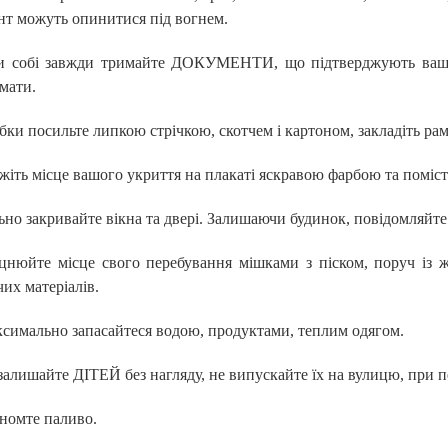
т можуть опинитися під вогнем.
и собі завжди тримайте ДОКУМЕНТИ, що підтверджують вашу о
мати.
ки посильте липкою стрічкою, скотчем і картоном, закладіть р
жіть місце вашого укриття на плакаті яскравою фарбою та поміст
ьно закривайте вікна та двері. Залишаючи будинок, повідомляйт
цнюйте місце свого перебування мішками з піском, поруч із ж
их матеріалів.
симально запасайтеся водою, продуктами, теплим одягом.
залишайте ДІТЕЙ без нагляду, не випускайте їх на вулицю, при п
номте паливо.