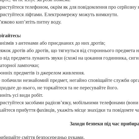
ристуйтеся телефоном, окрім як для повідомлення про серйозну 
ристуйтеся ліфтами. Електромережу можуть вимкнути.
язково кип’ятіть питну воду.
ігайтесь:
анізмів з антенами або приєднаних до них дротів;
тяжок дротів або дротів, що тягнуться від стороннього предмета н
о від предмета лунають звуки (схожі на цокання годинника, сигн
аторної лампочки;
ронніх предметів із джерелом живлення.
побачили незнайомий предмет, негайно сповіщайте служби орга
дходьте до нього, не торкайтеся та не пересувайте його.
ніть усі види робіт.
ристуйтеся засобами радіозв’язку, мобільними телефонами (вони
айтеся прибуття фахівців, укажіть місце знахідки та повідомте ча
Заходи безпеки під час прибир
ибирайте сміття безпосередньо руками.