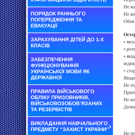
Не ко
ПОРЯДОК РАННЬОГО
Не ко
ПОПЕРЕДЖЕННЯ ТА
Обов’
ЕВАКУАЦІЇ
Остер
ЗАРАХУВАННЯ ДІТЕЙ ДО 1-Х
• мех
КЛАСІВ
• роз
• якщ
ЗАБЕЗПЕЧЕННЯ
індик
ФУНКЦІОНУВАННЯ
• сто
УКРАЇНСЬКОЇ МОВИ ЯК
ДЕРЖАВНОЇ
Якщо 
Не пі
ПРАВИЛА ВІЙСЬКОВОГО
Припи
ОБЛІКУ ПРИЗОВНИКІВ,
Не ко
ВІЙСЬКОВОЗОБОВ’ЯЗАНИХ
Дочек
ТА РЕЗЕРВІСТІВ
ВИКЛАДАННЯ НАВЧАЛЬНОГО
ПРЕДМЕТУ “ЗАХИСТ УКРАЇНИ”
Не пр