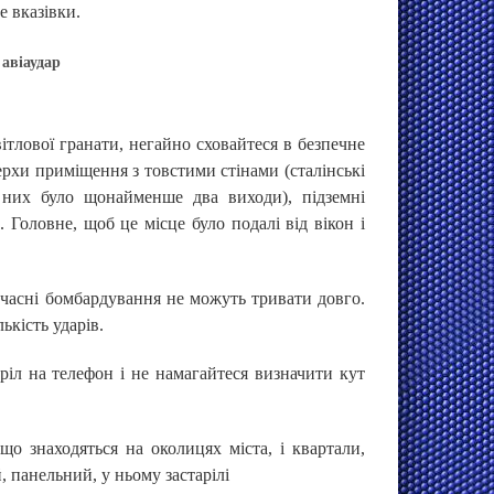
е вказівки.
авіаудар
тлової гранати, негайно сховайтеся в безпечне
ерхи приміщення з товстими стінами (сталінські
 них було щонайменше два виходи), підземні
 Головне, щоб це місце було подалі від вікон і
учасні бомбардування не можуть тривати довго.
ькість ударів.
ріл на телефон і не намагайтеся визначити кут
що знаходяться на околицях міста, і квартали,
, панельний, у ньому застарілі