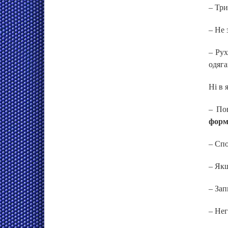
– Три
– Не 
– Рух
одяга
Ні в 
– Пов
формі
– Спо
– Якщ
– Зап
– Нег