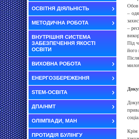
Обов’
ОСВІТНЯ ДІЯЛЬНІСТЬ
– одя
захис
МЕТОДИЧНА РОБОТА
– рес
викор
ВНУТРІШНЯ СИСТЕМА
ЗАБЕЗПЕЧЕННЯ ЯКОСТІ
Під ч
ОСВІТИ
його 
Після
ВИХОВНА РОБОТА
мило
ЕНЕРГОЗБЕРЕЖЕННЯ
Доку
STEM-ОСВІТА
Докум
ДПА/НМТ
прива
соціа
ОЛІМПІАДИ, МАН
Крім 
ПРОТИДІЯ БУЛІНГУ
також