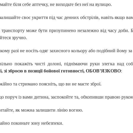
майте біля себе аптечку, не виходьте без неї на вулицю.
залишайте своє укриття під час денних обстрілів, навіть якщо вам
 транспорту може бути призупинено незалежно від часу доби. Б
йтеся зручно.
якому разі не носіть одяг захисного кольору або подібний йому за
ільно покажіть чисті долоні, піднімаючи руки злегка над со
, зі зброєю в позиції бойової готовності, ОБОВ’ЯЗКОВО
:
кійно та стримано поясніть, що ви не маєте зброї.
о поруч із вами дитина, заспокойте та, обхопивши правою рукою, 
итайте, як можна залишити лінію вогню.
айно покиньте зону небезпеки.