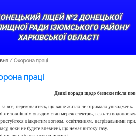
ОНЕЦЬКИЙ ЛІЦЕЙ №2 ДОНЕЦЬКОЇ
ЛИЩНОЇ РАДИ ІЗЮМСЬКОГО РАЙОНУ
ХАРКІВСЬКОЇ ОБЛАСТІ
вна
/
Охорона праці
орона праці
Деякі поради щодо безпеки після по
за все, переконайтесь, що ваше житло не отримало ушкоджень.
ірте зовнішнім оглядом стан мереж електро-, газо- та водопостач
ристуйтеся відкритим вогнем, освітленням, нагрівальними при
часу, доки не будете впевнені, що немає витоку газу.
ірте, чи не існує загрози пожежі.