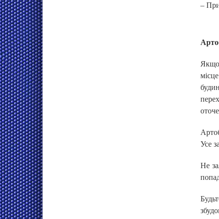
– При
Артоб
Якщо 
місце
буди
перех
оточе
Артоб
Усе з
Не за
попад
Будьт
збудо