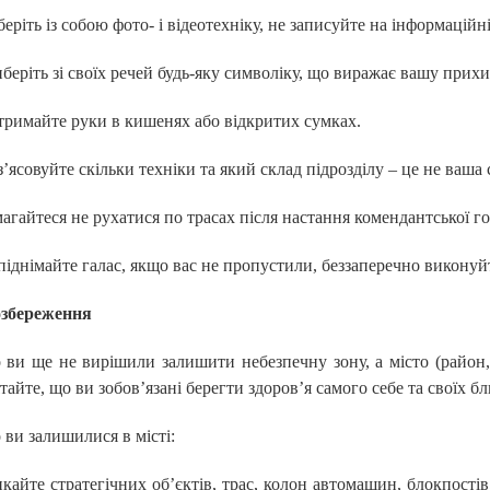
беріть із собою фото- і відеотехніку, не записуйте на інформаційні 
беріть зі своїх речей будь-яку символіку, що виражає вашу прихиль
тримайте руки в кишенях або відкритих сумках.
з’ясовуйте скільки техніки та який склад підрозділу – це не ваша 
агайтеся не рухатися по трасах після настання комендантської г
піднімайте галас, якщо вас не пропустили, беззаперечно виконуй
збереження
ви ще не вирішили залишити небезпечну зону, а місто (район, 
тайте, що ви зобов’язані берегти здоров’я самого себе та своїх бл
ви залишилися в місті:
кайте стратегічних об’єктів, трас, колон автомашин, блокпостів