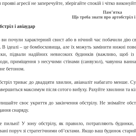
 прояві агресії не заперечуйте, зберігайте спокій і чітко виконуйт
Пам’ятка
Що треба знати про а
ртобстріл і
стріл і
авіаудар
ви почули характерний свист або в нічний час побачили дію сві
. В ідеалі – це бомбосховища, але їх можуть замінити нижні пов
нки, підвали надійних невисоких будинків (важливо, щоб із
оди, приміщення з несучими стінами (санвузол), чавунна ванна.
не бетоном.
стріл триває до двадцяти хвилин, авіаналіт набагато менше. С
авершиться максимум після сотого вибуху. Рахуйте хвилини та кіл
лишайте своє укриття до закінчення обстрілу. Не знімайте обст
ання снаряду.
е пильні! У зону обстрілу, як правило, потрапляють будинки, 
вані поруч зі стратегічними об’єктами. Якщо ваш будинок старий