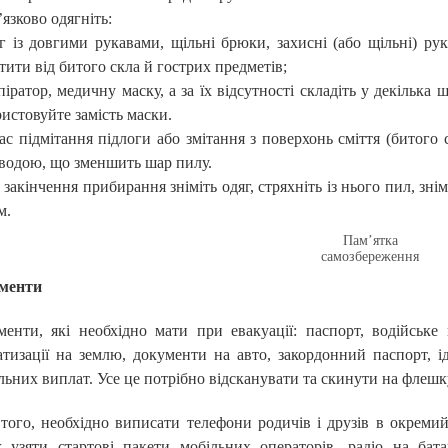
язково одягніть:
г із довгими рукавами, щільні брюки, захисні (або щільні) ру
тити від битого скла й гострих предметів;
піратор, медичну маску, а за їх відсутності складіть у декілька
истовуйте замість маски.
ас підмітання підлоги або змітання з поверхонь сміття (битого 
водою, що зменшить шар пилу.
 закінчення прибирання зніміть одяг, стряхніть із нього пил, зні
м.
Пам’ятка
самозбереження
менти
енти, які необхідно мати при евакуації: паспорт, водійське
тизації на землю, документи на авто, закордонний паспорт, 
льних виплат. Усе це потрібно відсканувати та скинути на флешк
того, необхідно виписати телефони родичів і друзів в окремий
 узяти стартові пакети мобільних операторів, радіо на батар