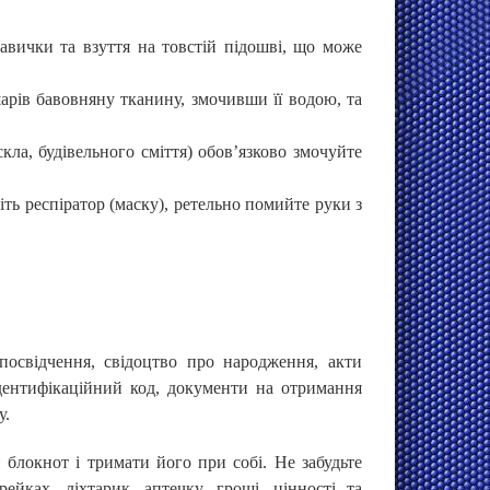
кавички та взуття на товстій підошві, що може
 шарів бавовняну тканину, змочивши її водою, та
скла, будівельного сміття) обов’язково змочуйте
міть респіратор (маску), ретельно помийте руки з
 посвідчення, свідоцтво про народження, акти
ідентифікаційний код, документи на отримання
у.
 блокнот і тримати його при собі. Не забудьте
ейках, ліхтарик, аптечку, гроші, цінності та