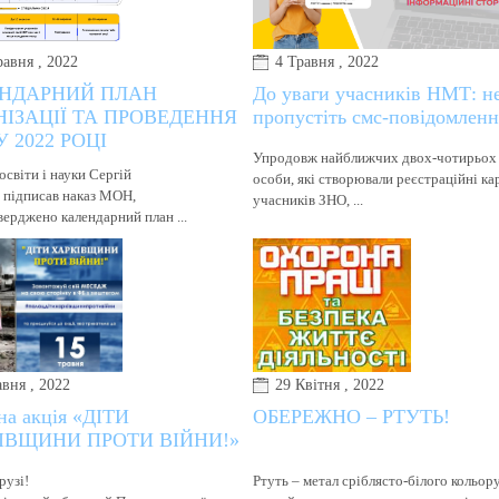
равня , 2022
4 Травня , 2022
НДАРНИЙ ПЛАН
До уваги учасників НМТ: н
НІЗАЦІЇ ТА ПРОВЕДЕННЯ
пропустіть смс-повідомленн
 2022 РОЦІ
Упродовж найближчих двох-чотирьох 
освіти і науки Сергій
особи, які створювали реєстраційні ка
 підписав наказ МОН,
учасників ЗНО, ...
верджено календарний план ...
авня , 2022
29 Квітня , 2022
на акція «ДІТИ
ОБЕРЕЖНО – РТУТЬ!
ІВЩИНИ ПРОТИ ВІЙНИ!»
рузі!
Ртуть – метал сріблясто-білого кольору