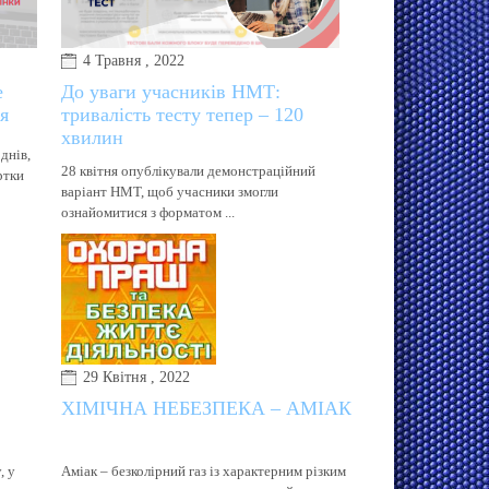
4 Травня , 2022
е
До уваги учасників НМТ:
я
тривалість тесту тепер – 120
хвилин
днів,
28 квітня опублікували демонстраційний
ртки
варіант НМТ, щоб учасники змогли
ознайомитися з форматом ...
29 Квітня , 2022
ХІМІЧНА НЕБЕЗПЕКА – АМІАК
, у
Аміак – безколірний газ із характерним різким