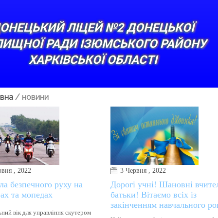
ОНЕЦЬКИЙ ЛІЦЕЙ №2 ДОНЕЦЬКОЇ
ЛИЩНОЇ РАДИ ІЗЮМСЬКОГО РАЙОНУ
ХАРКІВСЬКОЇ ОБЛАСТІ
вна
/
новини
рвня , 2022
3 Червня , 2022
ла безпечного руху на
Дорогі учні! Шановні вчител
ах та мопедах
батьки! Вітаємо всіх із
закінченням навчального ро
ний вік для управління скутером