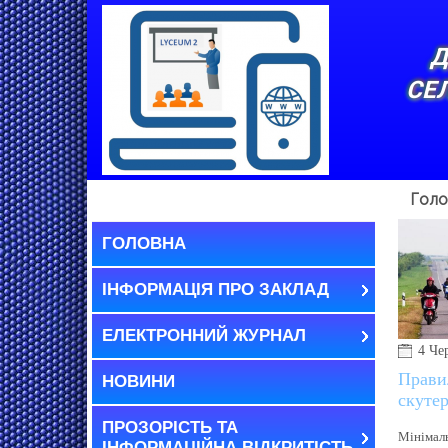
Д
СЕ
Голо
ГОЛОВНА
ІНФОРМАЦІЯ ПРО ЗАКЛАД
ЕЛЕКТРОННИЙ ЖУРНАЛ
4 Че
Прави
НОВИНИ
скутер
ПРОЗОРІСТЬ ТА
Мінімаль
ІНФОРМАЦІЙНА ВІДКРИТІСТЬ