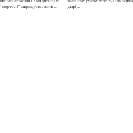
івський обласний Палац дитячої та
звичайних умовах легко рухома рідин
 творчості” запрошує вас взяти ...
ударі ...