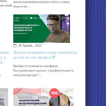
ивим,
нагоді керівникам закладів освіти, а також
ли такий
педагогам, ...
28 Травня , 2022
ативи
Хочеш визначити свою схильність
су в
до тої чи тої професії❓
ої
Пройди тестування на платформі
Всеукраїнського проєкту з профорієнтації та
,
побудови кар’єри ? ...