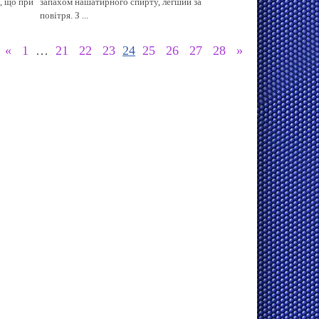
а, що при
запахом нашатирного спирту, легший за
повітря. З ...
«
1
…
21
22
23
24
25
26
27
28
»