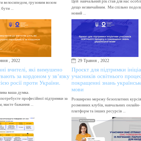
Цей навчальний рік став для нас особл
и велосипедом, грузовим возом
дещо незвичайним. Ми спільно подола
 бути ...
новий ...
рвня , 2022
29 Травня , 2022
ні вчителі, які вимушено
Проєкт для підтримки ініці
вають за кордоном у зв’язку
учасників освітнього проце
сією росії проти України.
покращенні знань українськ
мови
ива ваша думка.
потребуєте професійної підтримки за
Розширено мережу безоплатних курсів
, маєте бажання ...
розмовних клубів, навчальних онлайн-
платформ та інших ресурсів ...