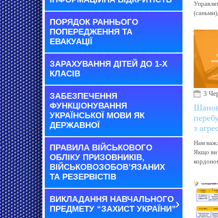
Управлят
(саньми),
ПОРЯДОК РАННЬОГО
ПОПЕРЕДЖЕННЯ ТА
ЕВАКУАЦІЇ
ЗАРАХУВАННЯ ДІТЕЙ ДО 1-Х
КЛАСІВ
3 Че
ЗАБЕЗПЕЧЕННЯ
ФУНКЦІОНУВАННЯ
Шанов
УКРАЇНСЬКОЇ МОВИ ЯК
перебу
ДЕРЖАВНОЇ
з агре
Нам важл
ПРАВИЛА ВІЙСЬКОВОГО
Якщо ви 
ОБЛІКУ ПРИЗОВНИКІВ,
кордоном
ВІЙСЬКОВОЗОБОВ’ЯЗАНИХ
ТА РЕЗЕРВІСТІВ
ВИКЛАДАННЯ НАВЧАЛЬНОГО
ПРЕДМЕТУ “ЗАХИСТ УКРАЇНИ”