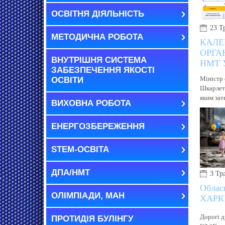
ОСВІТНЯ ДІЯЛЬНІСТЬ
23 Т
МЕТОДИЧНА РОБОТА
КАЛЕ
ОРГА
ВНУТРІШНЯ СИСТЕМА
НМТ У
ЗАБЕЗПЕЧЕННЯ ЯКОСТІ
Міністр 
ОСВІТИ
Шкарлет
яким зат
ВИХОВНА РОБОТА
ЕНЕРГОЗБЕРЕЖЕННЯ
STEM-ОСВІТА
ДПА/НМТ
3 Тр
Облас
ОЛІМПІАДИ, МАН
ХАРК
Дорогі д
ПРОТИДІЯ БУЛІНГУ