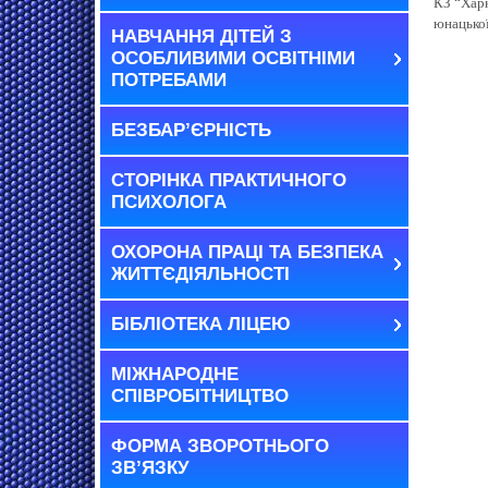
КЗ “Харк
юнацької
НАВЧАННЯ ДІТЕЙ З
ОСОБЛИВИМИ ОСВІТНІМИ
ПОТРЕБАМИ
БЕЗБАР’ЄРНІСТЬ
СТОРІНКА ПРАКТИЧНОГО
ПСИХОЛОГА
ОХОРОНА ПРАЦІ ТА БЕЗПЕКА
ЖИТТЄДІЯЛЬНОСТІ
БІБЛІОТЕКА ЛІЦЕЮ
МІЖНАРОДНЕ
СПІВРОБІТНИЦТВО
ФОРМА ЗВОРОТНЬОГО
ЗВ’ЯЗКУ