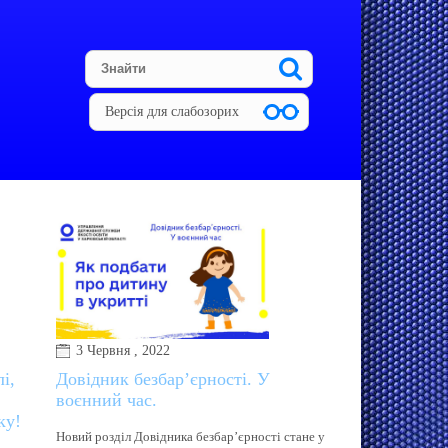
Версія для слабозорих
3 Червня , 2022
і,
Довідник безбар’єрності. У
воєнний час.
ку!
Новий розділ Довідника безбар’єрності стане у