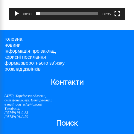
00:00
00:35
головна
новини
інформація про заклад
корисні посилання
форма зворотнього зв’язку
розклад дзвінків
Контакти
64250, Харківська область,
смт Донець, вул. Центральна 3
e-mail: don_sch2@ukr.net
Телефони:
(05749) 91-0-83
(05749) 91-0-79
Поиск