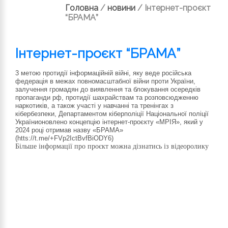
Головна
/
новини
/
Інтернет-проєкт
“БРАМА”
Інтернет-проєкт “БРАМА”
3 метою протидії інформаційній війні, яку веде російська
федерація в межах повномасштабної війни проти України,
залучення громадян до виявлення та блокування осередків
пропаганди рф, протидії шахрайствам та розповсюдженню
наркотиків, а також участі у навчанні та тренінгах з
кібербезпеки,
Департаментом кіберполіції Національної поліції
України
оновлено концепцію інтернет-проєкту «МРІЯ», який у
2024
році отримав назву
«БРАМА»
(htts://t.me/+FVp2IctBvfBiODY6)
Більше інформації про проєкт можна дізнатись із відеоролику
Відеопрогравач