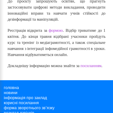
До проєкту запрошують освітян, що прагнуть
застосовувати цифрові методи викладання, проводити
інноваційні вправи та навчати учнів стійкості до
дезінформації та маніпуляцій.
Реєстрація відкрита за
формою
. Відбір триватиме до 1
квітня. До кінця травня відібрані учасники пройдуть
курс та тренінг із медіаграмотності, а також спеціальне
навчання з інтеграції інфомедійної грамотності в уроки.
Навчання відбуватиметься онлайн.
Докладнішу інформацію можна знайти за
посиланням
.
головна
новини
інформація про заклад
корисні посилання
форма зворотнього зв’язку
розклад дзвінків