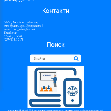
Контакти
64250, Харківська область,
смт Донець, вул. Центральна 3
e-mail: don_sch2@ukr.net
Телефони:
(05749) 91-0-83
(05749) 91-0-79
Поиск
донецький ліцей №2 донецької селищної ради ізюмського району харківської